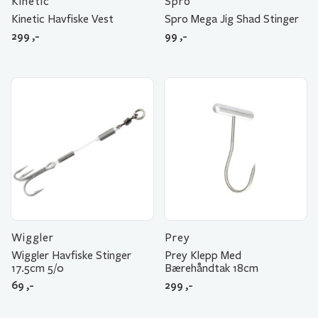
Kinetic
Spro
Kinetic Havfiske Vest
Spro Mega Jig Shad Stinger
299
,-
99
,-
Wiggler
Prey
Wiggler Havfiske Stinger
Prey Klepp Med
17.5cm 5/0
Bærehåndtak 18cm
69
,-
299
,-