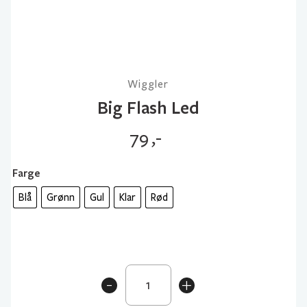
Wiggler
Big Flash Led
79
,-
Farge
Blå
Grønn
Gul
Klar
Rød
Big
-
+
Flash
Led