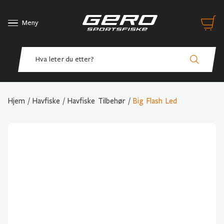
Meny
Hjem
/
Havfiske
/
Havfiske Tilbehør
/
Big Flash Led