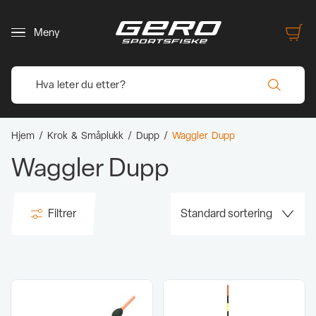
Meny
Hjem
/
Krok & Småplukk
/
Dupp
/
Waggler Dupp
Waggler Dupp
Filtrer