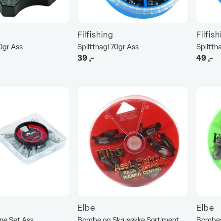
Filfishing
Filfis
20gr Ass
Splitthagl 70gr Ass
Splitth
39
,-
49
,-
Elbe
Elbe
cone Set Ass
Bombe og Skrusøkke Sortiment
Bombes