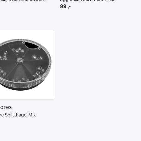
99
,-
ores
e Splitthagel Mix