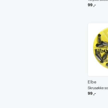
99
,-
Elbe
Skrusøkke so
99
,-