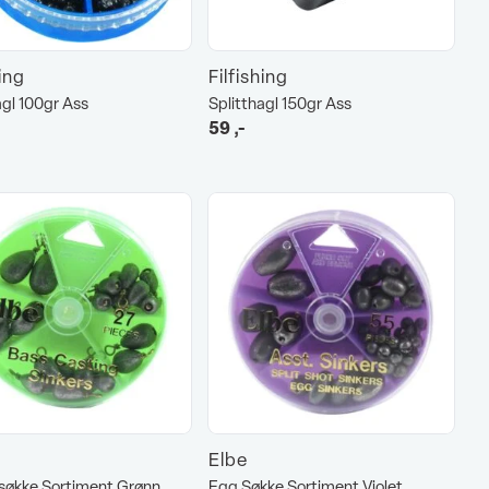
hing
Filfishing
agl 100gr Ass
Splitthagl 150gr Ass
59
,-
Elbe
økke Sortiment Grønn
Egg Søkke Sortiment Violet