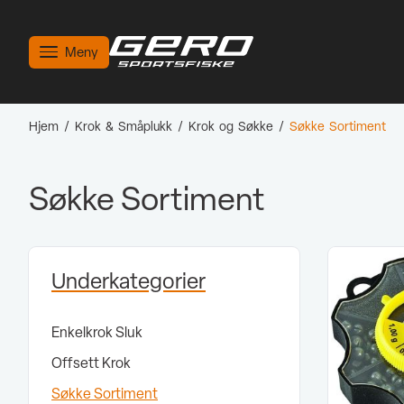
Meny
Hjem
/
Krok & Småplukk
/
Krok og Søkke
/
Søkke Sortiment
Søkke Sortiment
Underkategorier
Enkelkrok Sluk
Offsett Krok
Søkke Sortiment