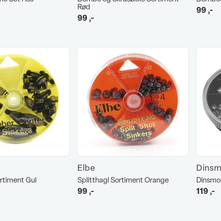
Rød
99
,-
99
,-
Elbe
Dinsm
rtiment Gul
Splitthagl Sortiment Orange
Dinsmor
99
,-
119
,-