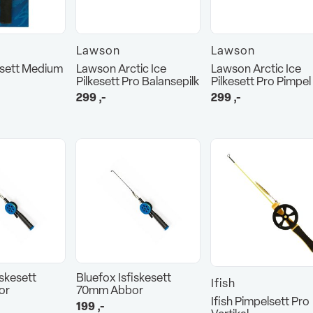
Lawson
Lawson
lsett Medium
Lawson Arctic Ice
Lawson Arctic Ice
Pilkesett Pro Balansepilk
Pilkesett Pro Pimpel
299
,-
299
,-
iskesett
Bluefox Isfiskesett
Ifish
or
70mm Abbor
Ifish Pimpelsett Pro
199
,-