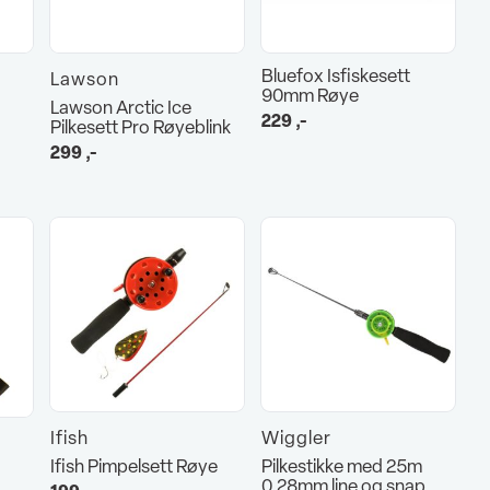
Bluefox Isfiskesett
Lawson
90mm Røye
Lawson Arctic Ice
229
,-
Pilkesett Pro Røyeblink
299
,-
Ifish
Wiggler
Ifish Pimpelsett Røye
Pilkestikke med 25m
0.28mm line og snap