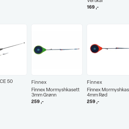
Vertikal
169
,-
 ICE 50
Finnex
Finnex
Finnex Mormyshkasett
Finnex Mormyshkas
3mm Grønn
4mm Rød
259
,-
259
,-