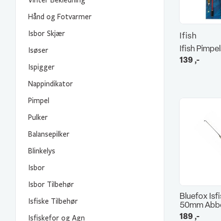
Vinter Bekledning
Hånd og Fotvarmer
Isbor Skjær
Ifish
Ifish Pimpe
Isøser
139
,-
Ispigger
Nappindikator
Pimpel
Pulker
Balansepilker
Blinkelys
Isbor
Isbor Tilbehør
Bluefox Isf
Isfiske Tilbehør
50mm Abb
189
,-
Isfiskefor og Agn