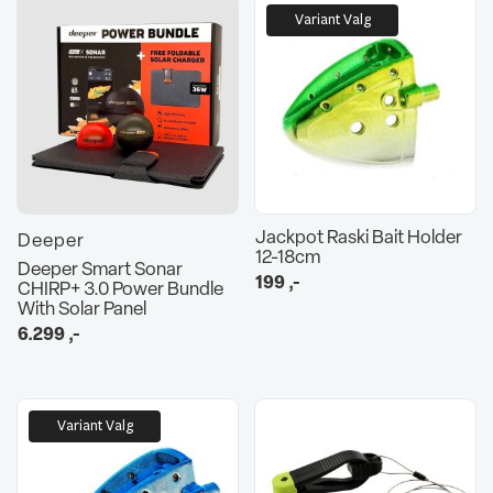
Variant Valg
Jackpot Raski Bait Holder
Deeper
12-18cm
Deeper Smart Sonar
199
,-
CHIRP+ 3.0 Power Bundle
With Solar Panel
6.299
,-
Variant Valg