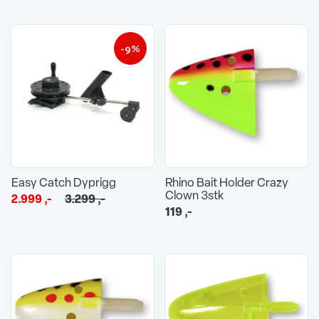
-9%
Easy Catch Dyprigg
Rhino Bait Holder Crazy
Clown 3stk
Opprinnelig
Nåværende
2.999
,-
3.299
,-
119
,-
pris
pris
var:
er:
3.299 ,-.
2.999 ,-.