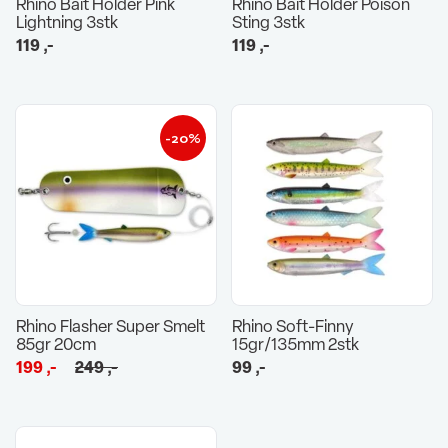
Rhino Bait Holder Pink
Rhino Bait Holder Poison
Lightning 3stk
Sting 3stk
119
,-
119
,-
-20%
Rhino Flasher Super Smelt
Rhino Soft-Finny
85gr 20cm
15gr/135mm 2stk
Opprinnelig
Nåværende
199
,-
249
,-
99
,-
pris
pris
var:
er:
249 ,-.
199 ,-.