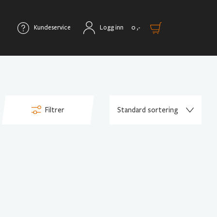
Kundeservice
Logg inn
0
,-
Filtrer