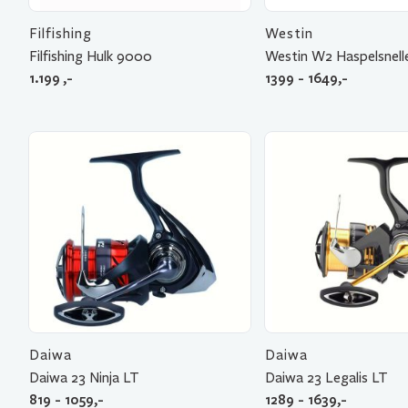
Filfishing
Westin
Filfishing Hulk 9000
Westin W2 Haspelsnell
1.199
,-
1399 - 1649,-
Daiwa
Daiwa
Daiwa 23 Ninja LT
Daiwa 23 Legalis LT
819 - 1059,-
1289 - 1639,-