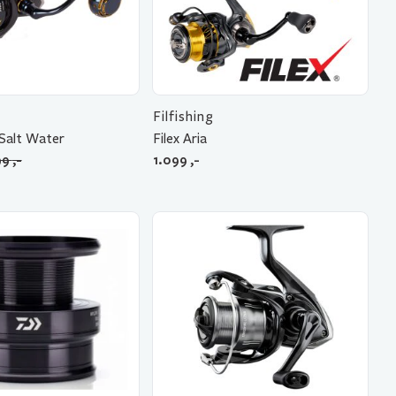
Filfishing
 Salt Water
Filex Aria
99
,-
1.099
,-