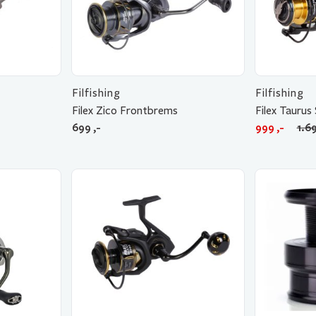
Filfishing
Filfishing
Filex Zico Frontbrems
Filex Taurus
Opprinnelig
Nåværende
699
,-
999
,-
1.6
pris
pris
var:
er:
1.699 ,-.
999 ,-.