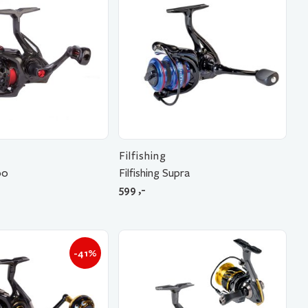
Filfishing
00
Filfishing Supra
599
,-
-41%