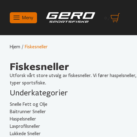
Meny
0
,-
Hjem
/
Fiskesneller
Fiskesneller
Utforsk vårt store utvalg av fiskesneller. Vi fører haspelsneller, 
typer sportsfiske.
Underkategorier
Snelle Fett og Olje
Baitrunner Sneller
Haspelsneller
Lavprofilsneller
Lukkede Sneller