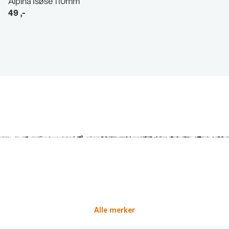
Alpina Isøse 110mm
49
,-
Alle merker