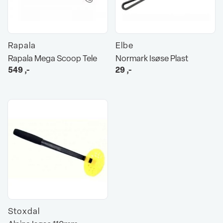
Rapala
Elbe
Rapala Mega Scoop Tele
Normark Isøse Plast
549
,-
29
,-
Stoxdal