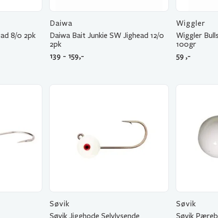
Daiwa
Wiggler
ead 8/0 2pk
Daiwa Bait Junkie SW Jighead 12/0
Wiggler Bull
2pk
100gr
139 - 159,-
59
,-
Søvik
Søvik
Søvik Jigghode Selvlysende
Søvik Pærebl