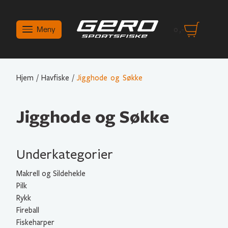
Meny
0
,-
Hjem
/
Havfiske
/
Jigghode og Søkke
Jigghode og Søkke
Underkategorier
Makrell og Sildehekle
Pilk
Rykk
Fireball
Fiskeharper