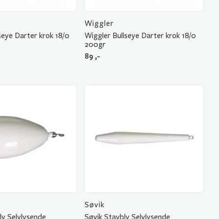
Wiggler
seye Darter krok 18/0
Wiggler Bullseye Darter krok 18/0
200gr
89
,-
Søvik
y Selvlysende
Søvik Stavbly Selvlysende