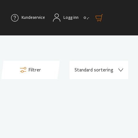
Kundeservice
Logg inn
0
,-
Filtrer