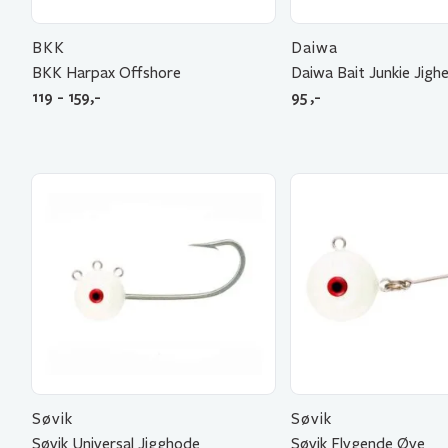
BKK
Daiwa
BKK Harpax Offshore
Daiwa Bait Junkie Jigh
119 - 159,-
95
,-
Søvik
Søvik
Søvik Universal Jigghode
Søvik Flygende Øye