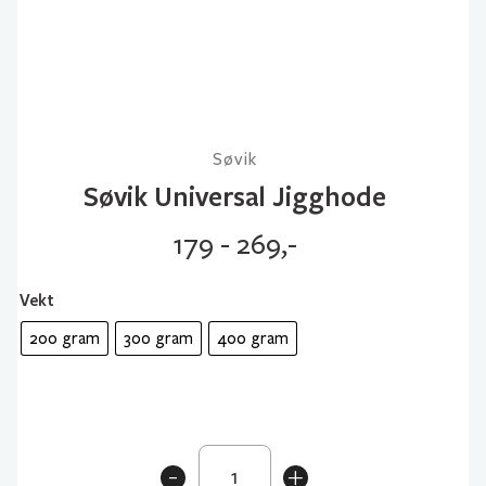
Søvik
Søvik Universal Jigghode
179 - 269,-
Vekt
200 gram
300 gram
400 gram
Søvik
-
+
Universal