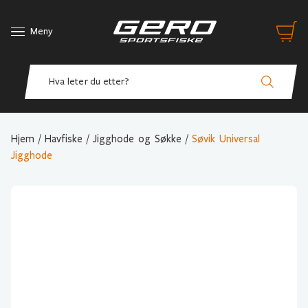
Meny
Hjem
/
Havfiske
/
Jigghode og Søkke
/
Søvik Universal
Jigghode