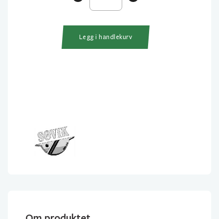
Jigghode
antall
Legg i handlekurv
Om produktet