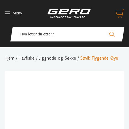
Meny
Hjem
/
Havfiske
/
Jigghode og Søkke
/
Søvik Flygende Øye