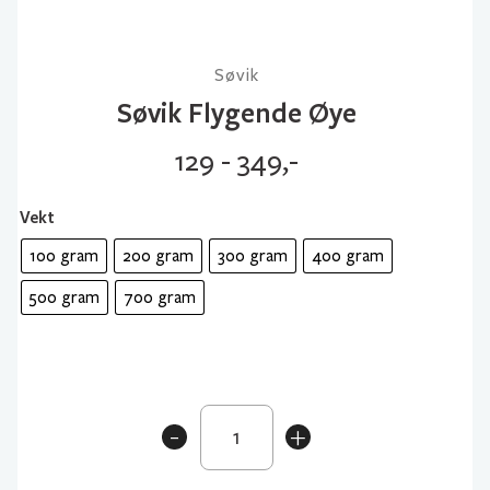
Søvik
Søvik Flygende Øye
129 - 349,-
Vekt
100 gram
200 gram
300 gram
400 gram
500 gram
700 gram
Søvik
-
+
Flygende
Øye