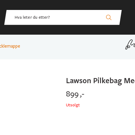
cklemappe
Lawson Pilkebag M
899
,-
Utsolgt