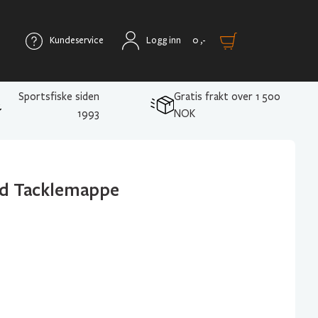
Kundeservice
Logg inn
0
,-
Sportsfiske siden
Gratis frakt over 1 500
1993
NOK
ed Tacklemappe