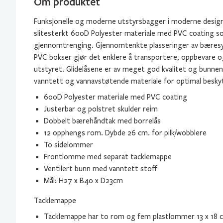
Om produktet
Funksjonelle og moderne utstyrsbagger i moderne design!
slitesterkt 600D Polyester materiale med PVC coating s
gjennomtrenging. Gjennomtenkte plasseringer av bære
PVC bokser gjør det enklere å transportere, oppbevare og
utstyret. Glidelåsene er av meget god kvalitet og bunne
vanntett og vannavstøtende materiale for optimal beskyt
600D Polyester materiale med PVC coating
Justerbar og polstret skulder reim
Dobbelt bærehåndtak med borrelås
12 opphengs rom. Dybde 26 cm. for pilk/wobblere
To sidelommer
Frontlomme med separat tacklemappe
Ventilert bunn med vanntett stoff
Mål: H27 x B40 x D23cm
Tacklemappe
Tacklemappe har to rom og fem plastlommer 13 x 18 