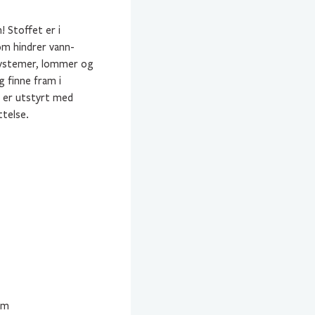
 Stoffet er i
om hindrer vann-
systemer, lommer og
 finne fram i
n er utstyrt med
telse.
cm