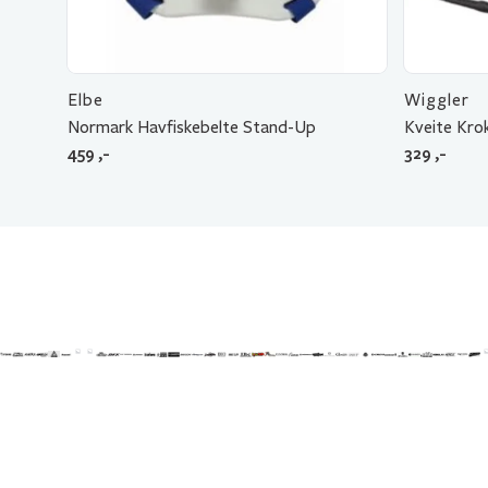
Elbe
Wiggler
Normark Havfiskebelte Stand-Up
Kveite Kro
459
,-
329
,-