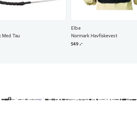
Elbe
k Med Tau
Normark Havfiskevest
549
,-