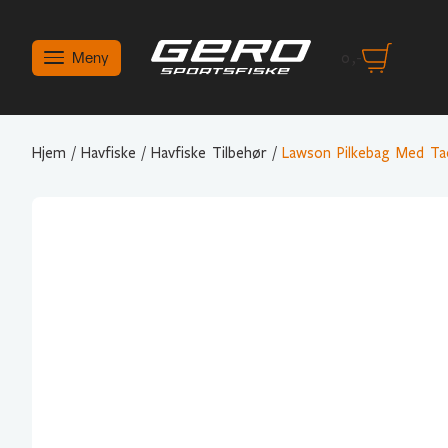
Meny
0
,-
Hjem
/
Havfiske
/
Havfiske Tilbehør
/
Lawson Pilkebag Med Ta