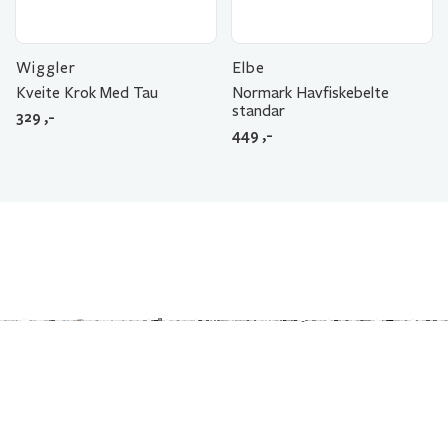
Wiggler
Elbe
Kveite Krok Med Tau
Normark Havfiskebelte
standar
329
,-
449
,-