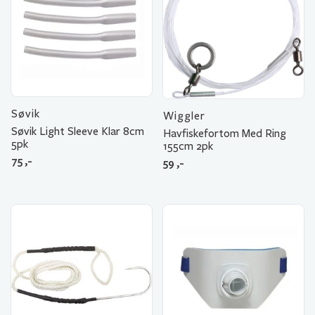
Søvik
Wiggler
Søvik Light Sleeve Klar 8cm
Havfiskefortom Med Ring
5pk
155cm 2pk
75
,-
59
,-