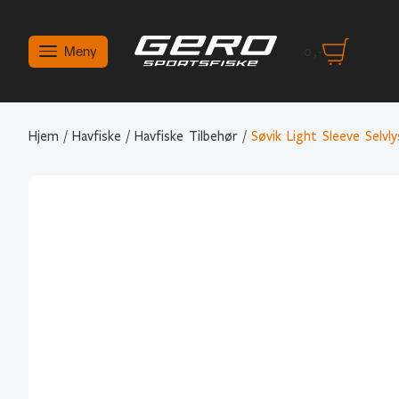
Meny
0
,-
Hjem
/
Havfiske
/
Havfiske Tilbehør
/
Søvik Light Sleeve Selv