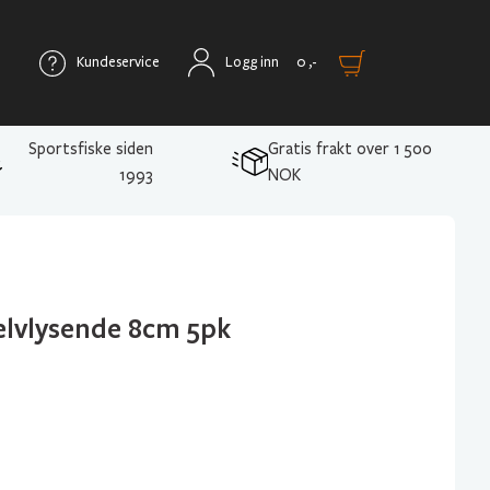
Kundeservice
Logg inn
0
,-
Sportsfiske siden
Gratis frakt over 1 500
1993
NOK
Selvlysende 8cm 5pk