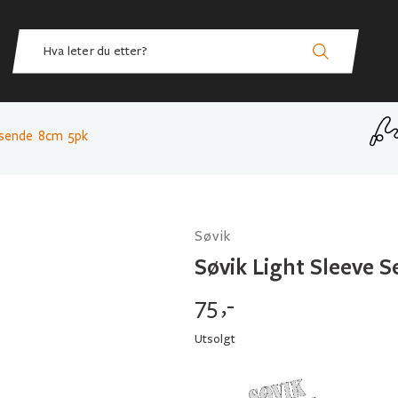
lysende 8cm 5pk
Søvik
Søvik Light Sleeve 
75
,-
Utsolgt