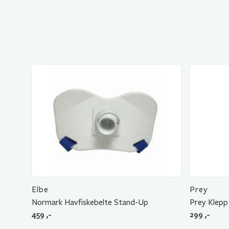
Elbe
Prey
Normark Havfiskebelte Stand-Up
Prey Klep
459
,-
299
,-