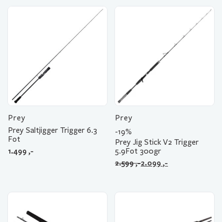
Prey
Prey
Prey Saltjigger Trigger 6.3
-19%
Fot
Prey Jig Stick V2 Trigger
1.499
,-
5.9Fot 300gr
Opprinnelig
Nåværende
2.599
,-
2.099
,-
pris
pris
var:
er:
2.599 ,-.
2.099 ,-.