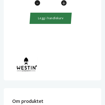
-
+
Westin
W2
Boat
Legg i handlekurv
210cm
150-
400gr
3-
delt
antall
Om produktet