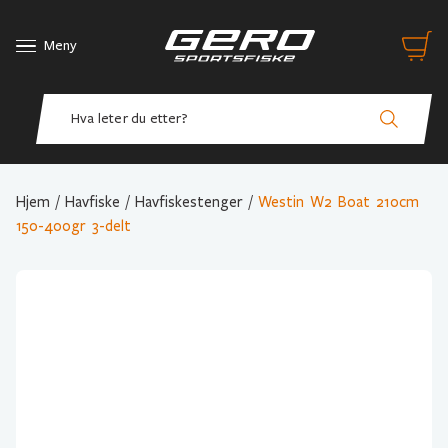
Meny
Hjem
/
Havfiske
/
Havfiskestenger
/
Westin W2 Boat 210cm
150-400gr 3-delt