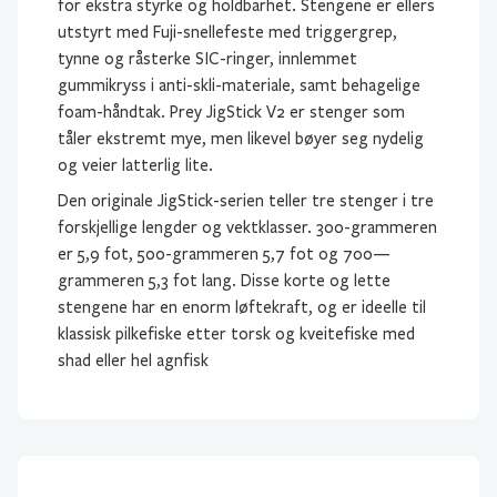
for ekstra styrke og holdbarhet. Stengene er ellers
utstyrt med Fuji-snellefeste med triggergrep,
tynne og råsterke SIC-ringer, innlemmet
gummikryss i anti-skli-materiale, samt behagelige
foam-håndtak. Prey JigStick V2 er stenger som
tåler ekstremt mye, men likevel bøyer seg nydelig
og veier latterlig lite.
Den originale JigStick-serien teller tre stenger i tre
forskjellige lengder og vektklasser. 300-grammeren
er 5,9 fot, 500-grammeren 5,7 fot og 700—
grammeren 5,3 fot lang. Disse korte og lette
stengene har en enorm løftekraft, og er ideelle til
klassisk pilkefiske etter torsk og kveitefiske med
shad eller hel agnfisk