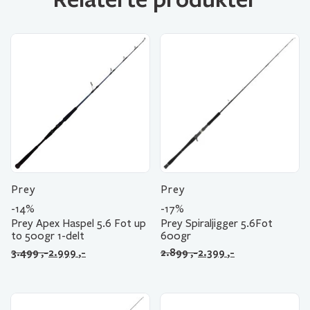
Prey
Prey
-14%
-17%
Prey Apex Haspel 5.6 Fot up
Prey Spiraljigger 5.6Fot
to 500gr 1-delt
600gr
Opprinnelig
Nåværende
Opprinnelig
Nåværende
3.499
,-
2.999
,-
2.899
,-
2.399
,-
pris
pris
pris
pris
var:
er:
var:
er:
3.499 ,-.
2.999 ,-.
2.899 ,-.
2.399 ,-.