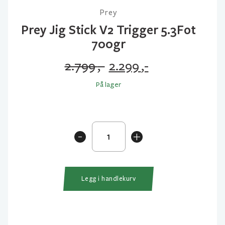
Prey
Prey Jig Stick V2 Trigger 5.3Fot
700gr
2.799
,-
2.299
,-
Opprinnelig
Nåværende
På lager
pris
pris
var:
er:
2.799 ,-.
2.299 ,-.
Prey
-
+
Jig
Stick
V2
Trigger
Legg i handlekurv
5.3Fot
700gr
antall