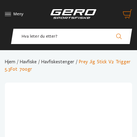
Meny
Hjem
/
Havfiske
/
Havfiskestenger
/
Prey Jig Stick V2 Trigger
5.3Fot 700gr