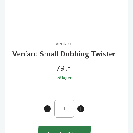
Veniard
Veniard Small Dubbing Twister
79
,-
På lager
Veniard
-
+
Small
Dubbing
Twister
antall