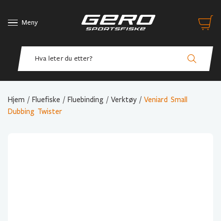
Meny
Hjem
/
Fluefiske
/
Fluebinding
/
Verktøy
/
Veniard Small
Dubbing Twister