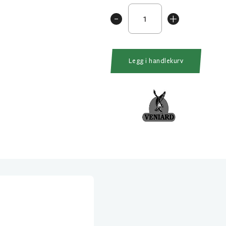
Veniard
-
+
Hairstacker
Messing
Medium
antall
Legg i handlekurv