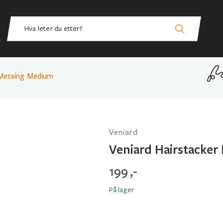
 Messing Medium
Veniard
Veniard Hairstacke
199
,-
På lager