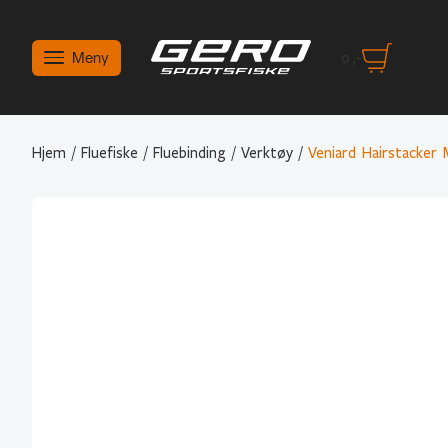
Meny
0
,-
Hjem
/
Fluefiske
/
Fluebinding
/
Verktøy
/
Veniard Hairstacker