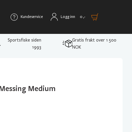
Kundeservice
Logg inn
0
,-
Sportsfiske siden
Gratis frakt over 1 500
1993
NOK
r Messing Medium