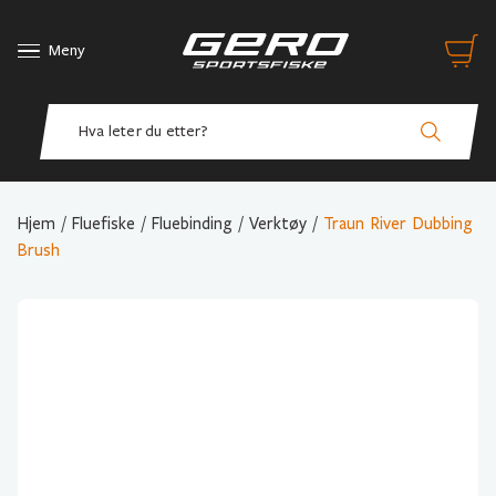
Meny
Hjem
/
Fluefiske
/
Fluebinding
/
Verktøy
/
Traun River Dubbing
Brush