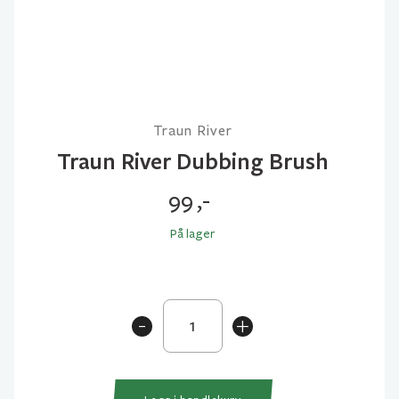
Traun River
Traun River Dubbing Brush
99
,-
På lager
Traun
-
+
River
Dubbing
Brush
antall