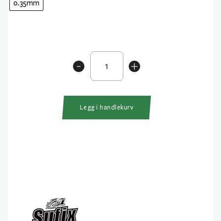
0.35mm
Sufix
-
+
Super
21
Fluorocarbon
150m
Legg i handlekurv
antall