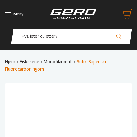
Meny
Hjem
/
Fiskesene
/
Monofilament
/
Sufix Super 21
Fluorocarbon 150m