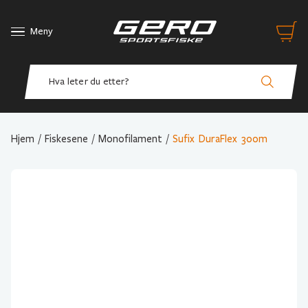
Meny
Hjem
/
Fiskesene
/
Monofilament
/
Sufix DuraFlex 300m