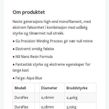
Om produktet
Neste generasjons high-end monofilament, med
ekstrem følsomhet i kombinasjon med uslåelig
styrke og tilnærmet null strekk.
• G2 Precision Winding Process gir nær null minne
• Ekstremt smidig følelse
• NX Nano Resin Formula
• Fantastisk styrke og ekstreme egenskaper for
lange kast
• Farge: Aqua Blue
Modell
Diameter
Bruddstyrke
DuraFlex
0,16mm
2,40kg
DuraFlex
0,18mm
3,10kg