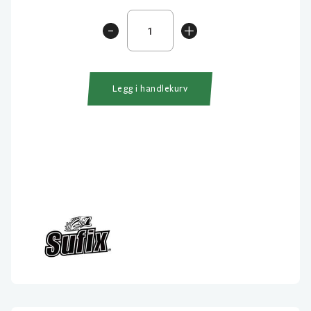
Sufix
-
+
DuraFlex
300m
antall
Legg i handlekurv