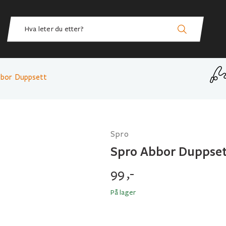
bbor Duppsett
Spro
Spro Abbor Duppset
99
,-
På lager