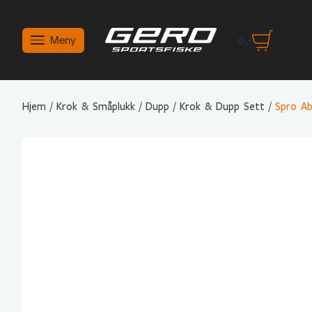
Meny
0
,-
Hjem
/
Krok & Småplukk
/
Dupp
/
Krok & Dupp Sett
/
Spro A