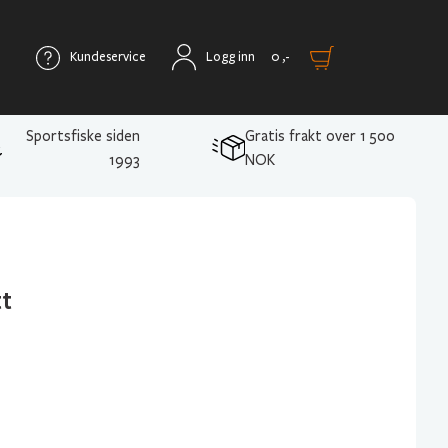
Kundeservice
Logg inn
0
,-
Sportsfiske siden
Gratis frakt over 1 500
1993
NOK
t