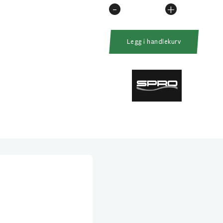
-
+
Spro
Abbor
Duppsett
Legg i handlekurv
antall