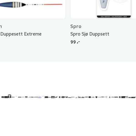
n
Spro
 Duppesett Extreme
Spro Sjø Duppsett
99
,-