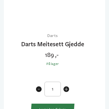
Darts
Darts Meitesett Gjedde
189
,-
På lager
Darts
-
+
Meitesett
Gjedde
antall