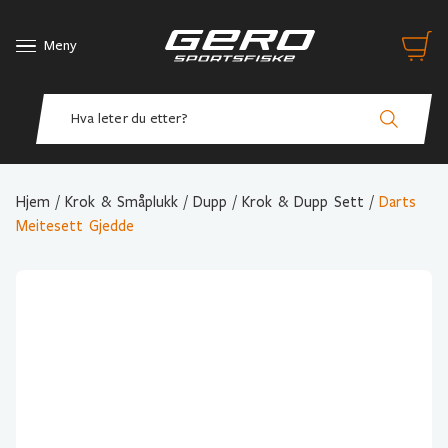
Meny
Hjem
/
Krok & Småplukk
/
Dupp
/
Krok & Dupp Sett
/
Darts
Meitesett Gjedde