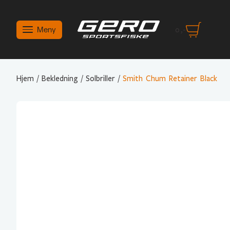
Meny
0
,-
Hjem
/
Bekledning
/
Solbriller
/
Smith Chum Retainer Black