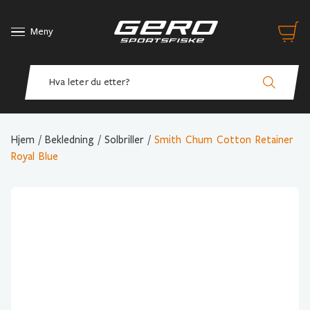
Meny
Hjem
/
Bekledning
/
Solbriller
/
Smith Chum Cotton Retainer
Royal Blue