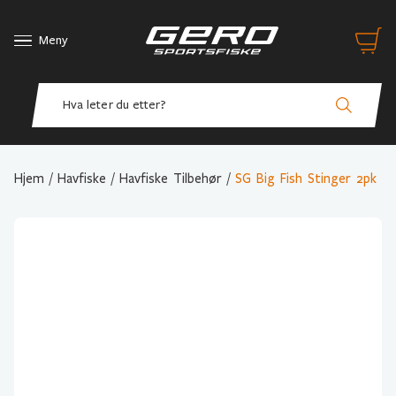
Meny
Hjem
/
Havfiske
/
Havfiske Tilbehør
/
SG Big Fish Stinger 2pk
Variant Valg