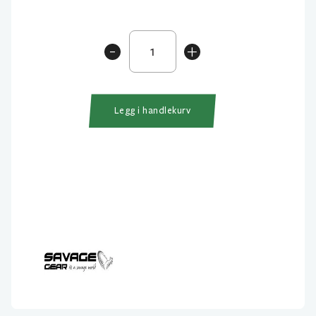
SG
-
+
Big
Fish
Stinger
2pk
Legg i handlekurv
antall