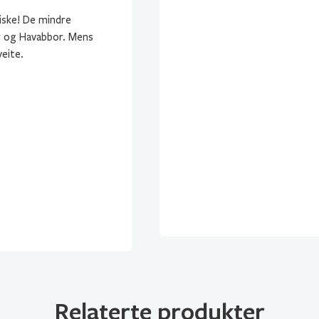
fiske! De mindre
yr og Havabbor. Mens
veite.
Relaterte produkter