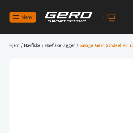
Meny
0
,-
Hjem
/
Havfiske
/
Havfiske Jigger
/
Savage Gear Sandeel V2 1
Variant Valg