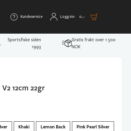
Kundeservice
Logg inn
0
,-
Sportsfiske siden
Gratis frakt over 1 500
1993
NOK
 V2 12cm 22gr
lver
Khaki
Lemon Back
Pink Pearl Silver