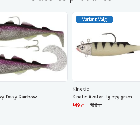
Variant Valg
Kinetic
zy Daisy Rainbow
Kinetic Avatar Jig 275 gram
Opprinnelig
Nåværende
-
149
,-
199
,-
pris
pris
var:
er:
199 ,-.
149 ,-.