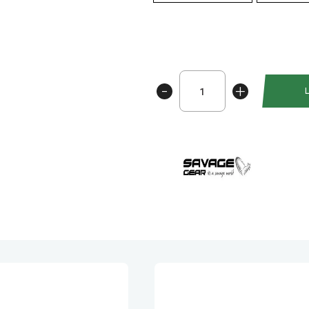
Savage
-
+
Gear
Sandeel
V2
12cm
22gr
antall