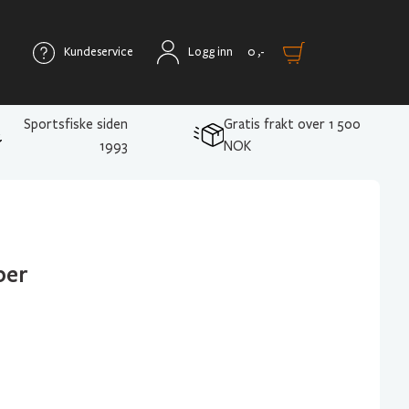
Kundeservice
Logg inn
0
,-
Sportsfiske siden
Gratis frakt over 1 500
1993
NOK
per