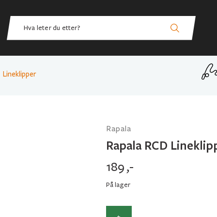
 Lineklipper
Rapala
Rapala RCD Lineklip
189
,-
På lager