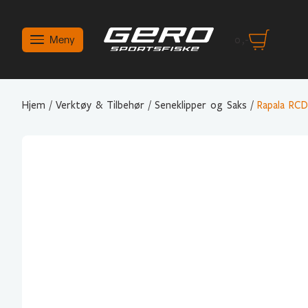
Meny
0
,-
Hjem
/
Verktøy & Tilbehør
/
Seneklipper og Saks
/
Rapala RCD