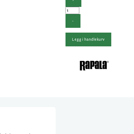
+
Rapala
RCD
-
Lineklipper
antall
Legg i handlekurv