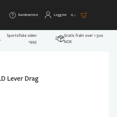
Kundeservice
Logg inn
0
,-
Sportsfiske siden
Gratis frakt over 1 500
1993
NOK
LD Lever Drag