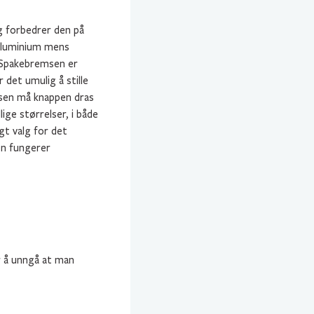
g forbedrer den på
 aluminium mens
. Spakebremsen er
 det umulig å stille
msen må knappen dras
ige størrelser, i både
gt valg for det
en fungerer
r å unngå at man