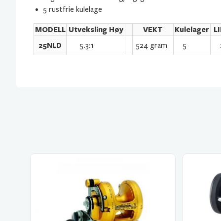
5 rustfrie kulelage
MODELL
Utveksling Høy
VEKT
Kulelager
L
25NLD
5.3:1
524 gram
5
2