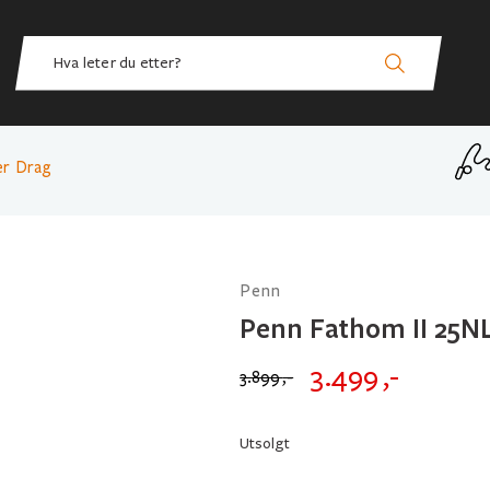
er Drag
Penn
Penn Fathom II 25N
3.499
,-
3.899
,-
Opprinnelig
Nåværende
pris
pris
Utsolgt
var:
er: