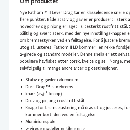
Om produktet
Nye Fathom™ II Lever Drag tar en klasseledende snelle o
flere punkter. Både stativ og gavler er produsert i sterk
hoveddrev og pinjong er laget i slitesterkt rustfritt stål
pålitlig og svært sterk, med den nye innstillingsknappen er
om bremsestyrken ved en feiltagelse. For å justere bre
utog så justeres. Fathom II LD kommer i en rekke forskjell
2-girede og standard modeller. Denne snella er ett selvsa
populære havfisket etter torsk, kveite og sei i Norge, m
selvfølgelig til mange andre arter og destinasjoner.
Stativ og gavler i aluminium
Dura-Drag™-slurebrems
knarr (av/på-knapp)
Drev og pinjong i rustfritt stål
Knapp for bremsejustering må dras ut og justeres, fo
kommer borti den ved en feiltagelse
Aluminiumspole
2-girede modeller er tilgjenglig