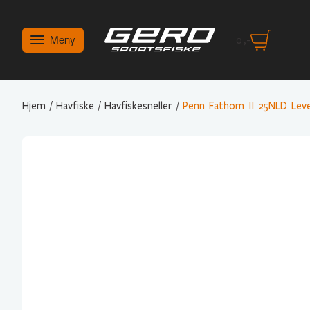
Meny
0
,-
Hjem
/
Havfiske
/
Havfiskesneller
/
Penn Fathom II 25NLD Lev