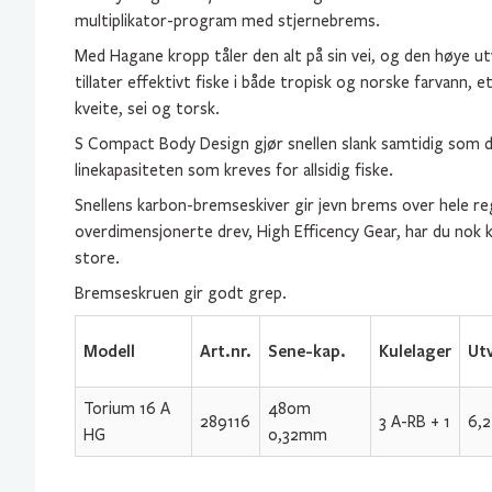
multiplikator-program med stjernebrems.
Med Hagane kropp tåler den alt på sin vei, og den høye ut
tillater effektivt fiske i både tropisk og norske farvann, 
kveite, sei og torsk.
S Compact Body Design gjør snellen slank samtidig som 
linekapasiteten som kreves for allsidig fiske.
Snellens karbon-bremseskiver gir jevn brems over hele r
overdimensjonerte drev, High Efficency Gear, har du nok kr
store.
Bremseskruen gir godt grep.
Modell
Art.nr.
Sene-kap.
Kulelager
Utv
Torium 16 A
480m
289116
3 A-RB + 1
6,2
HG
0,32mm