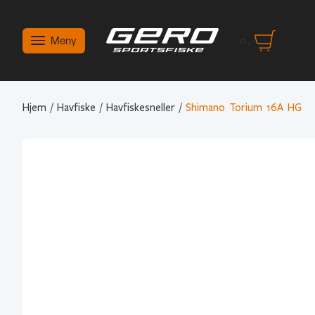
Meny
0
,-
Hjem
/
Havfiske
/
Havfiskesneller
/
Shimano Torium 16A HG