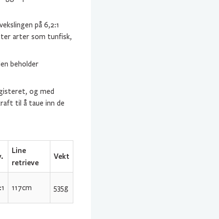
vekslingen på 6,2:1
etter arter som tunfisk,
den beholder
egisteret, og med
aft til å taue inn de
Line
.
Vekt
retrieve
:1
117cm
535g