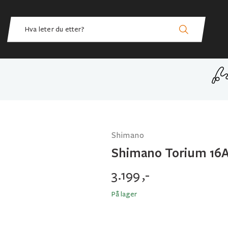
Shimano
Shimano Torium 16
3.199
,-
På lager