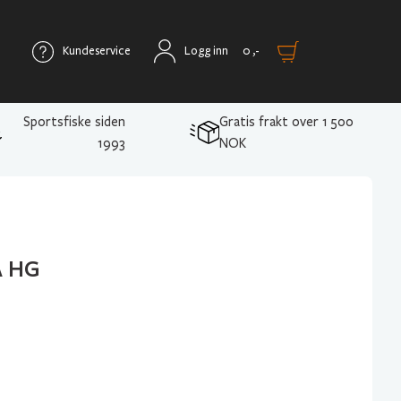
Kundeservice
Logg inn
0
,-
Sportsfiske siden
Gratis frakt over 1 500
1993
NOK
A HG