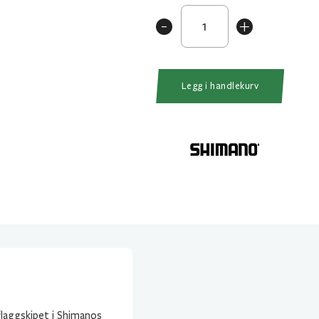
Shimano
-
+
Torium
16A
HG
antall
Legg i handlekurv
flaggskipet i Shimanos