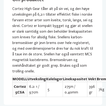
Cortez High Gear tåler alt på sin vei, og den høye
utvekslingen på 6,2:1 tillater effektivt fiske i norske
farvann etter arter som kveite, torsk, lange, sei og
skrei. Cortez er kompakt bygget og gjør at snellen
er slank samtidig som den beholder linekapasiteten
som kreves for allsidig fiske. Snellens karbon-
bremseskiver gir jevn brems over hele registeret,
og med overdimensjonerte drev har du nok kraft til
å taue inn de store. Snellen har også vanntett MCS
magnetisk kastebrems. Bremseskruen og
sveivhåndtaket gir godt grep. Brukes også som
trolling-snelle.
MODELL
Utveksling
Kulelager
Linekapasitet
Vekt
Brem
Cortez
6.2: 1 /
275m /
396
5
7kg
5CSA
97cm
0.40mm
gr