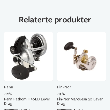
Relaterte produkter
Penn
Fin-Nor
-12%
-15%
Penn Fathom II 30LD Lever
Fin-Nor Marquesa 20 Lever
Drag
Drag
Opprinnelig
Nåværende
Opprinnelig
Nåværende
4.099
,-
3.599
,-
5.299
,-
4.499
,-