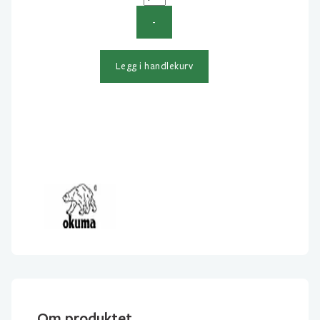
Cortez
-
5CSA
antall
Legg i handlekurv
Om produktet