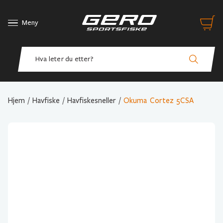
Meny
Hjem
/
Havfiske
/
Havfiskesneller
/
Okuma Cortez 5CSA