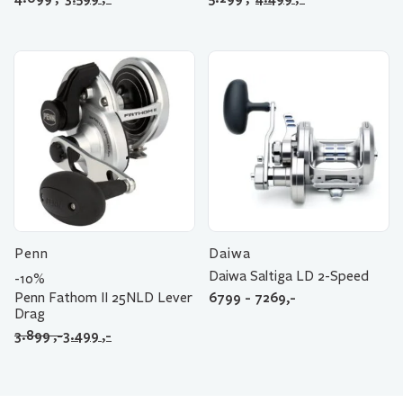
pris
pris
pris
pris
var:
er:
var:
er:
4.099 ,-.
3.599 ,-.
5.299 ,-.
4.499 ,-.
Penn
Daiwa
Daiwa Saltiga LD 2-Speed
-10%
6799 - 7269,-
Penn Fathom II 25NLD Lever
Drag
Opprinnelig
Nåværende
3.899
,-
3.499
,-
pris
pris
var:
er:
3.899 ,-.
3.499 ,-.