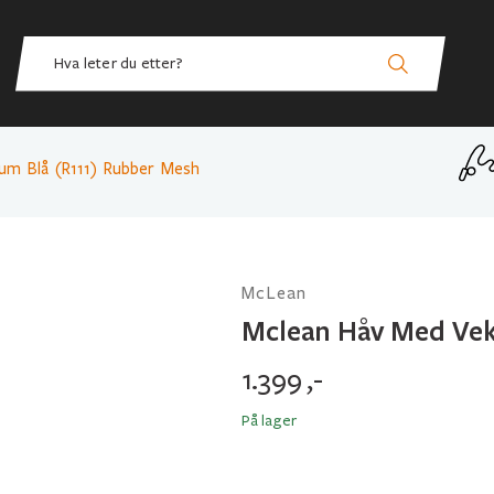
um Blå (R111) Rubber Mesh
McLean
Mclean Håv Med Vek
1.399
,-
På lager