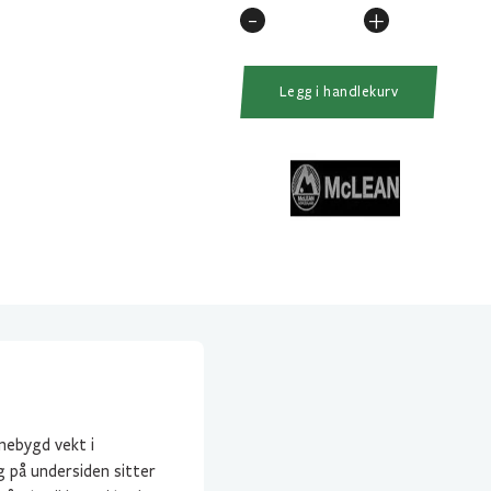
-
+
Mclean
Håv
Med
Legg i handlekurv
Vekt
Medium
Blå
(R111)
Rubber
Mesh
antall
nebygd vekt i
 på undersiden sitter