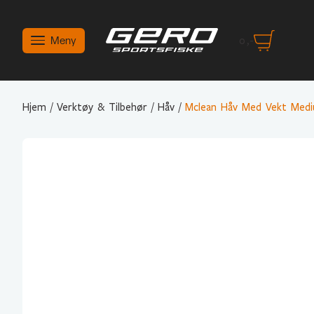
Meny
0
,-
Hjem
/
Verktøy & Tilbehør
/
Håv
/
Mclean Håv Med Vekt Medi