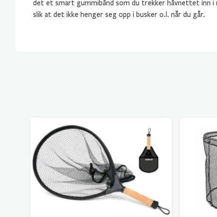
det et smart gummibånd som du trekker håvnettet inn i nå
slik at det ikke henger seg opp i busker o.l. når du går.