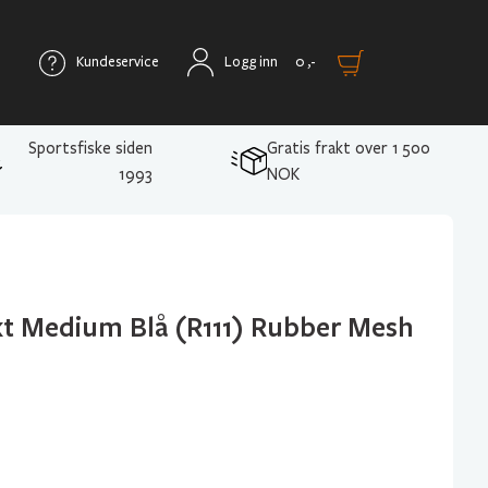
Kundeservice
Logg inn
0
,-
Sportsfiske siden
Gratis frakt over 1 500
1993
NOK
t Medium Blå (R111) Rubber Mesh