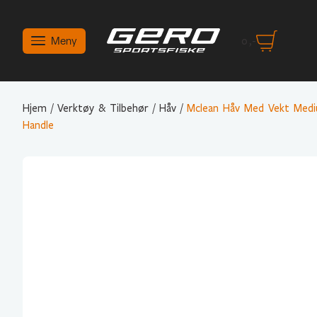
Meny
0
,-
Hjem
/
Verktøy & Tilbehør
/
Håv
/
Mclean Håv Med Vekt Med
Handle