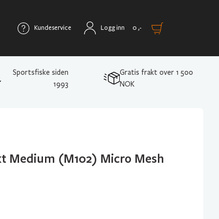
Kundeservice
Logg inn
0
,-
Sportsfiske siden
Gratis frakt over 1 500
1993
NOK
kt Medium (M102) Micro Mesh