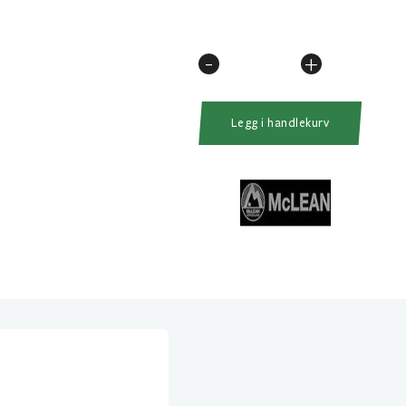
-
+
Mclean
Håv
Med
Legg i handlekurv
Vekt
Medium
(M102)
Micro
Mesh
Long
Handle
antall