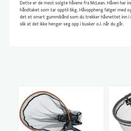
Dette er de mest solgte håvene fra McLean. Håven har in
håndtaket som tar opptil 6kg. Håvoppheng følger med og
det et smart gummibånd som du trekker håvnettet inn i nå
slik at det ikke henger seg opp i busker o.l. når du går.