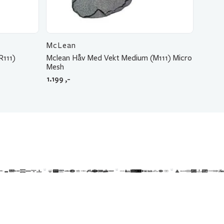
McLean
R111)
Mclean Håv Med Vekt Medium (M111) Micro
Mesh
1.199
,-