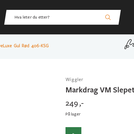
DeLuxe Gul Rød 406-KSG
Wiggler
Markdrag VM Slepet
249
,-
På lager