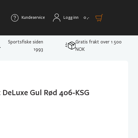
Kundeservice
Logg inn
0
,-
Sportsfiske siden
Gratis frakt over 1 500
1993
NOK
 DeLuxe Gul Rød 406-KSG