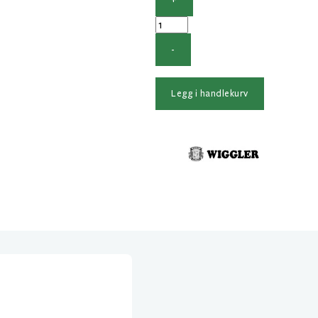
+
Markdrag
VM
-
Slepet
DeLuxe
Gul
Legg i handlekurv
Rød
406-
KSG
antall