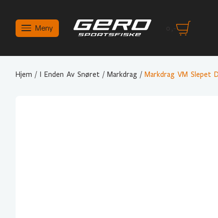
Meny
0
,-
Hjem
/
I Enden Av Snøret
/
Markdrag
/
Markdrag VM Slepet 