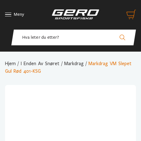
Meny
Hjem
/
I Enden Av Snøret
/
Markdrag
/
Markdrag VM Slepet
Gul Rød 401-KSG