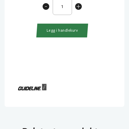
Killer
-
+
Worm
Orange
Krok
8
Legg i handlekurv
antall