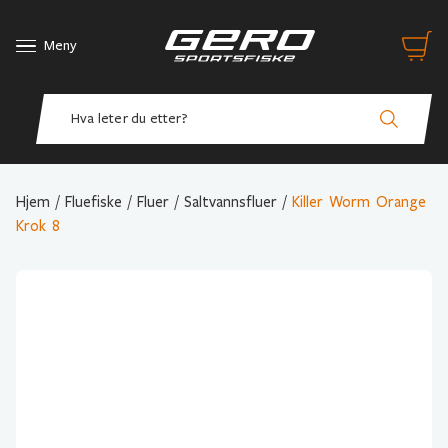
Meny
Hjem
/
Fluefiske
/
Fluer
/
Saltvannsfluer
/
Killer Worm Orange
Krok 8