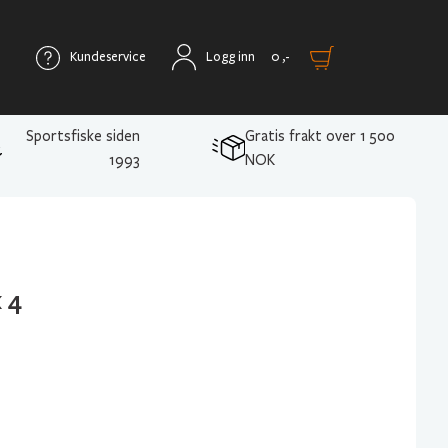
Kundeservice
Logg inn
0
,-
Sportsfiske siden
Gratis frakt over 1 500
1993
NOK
 4