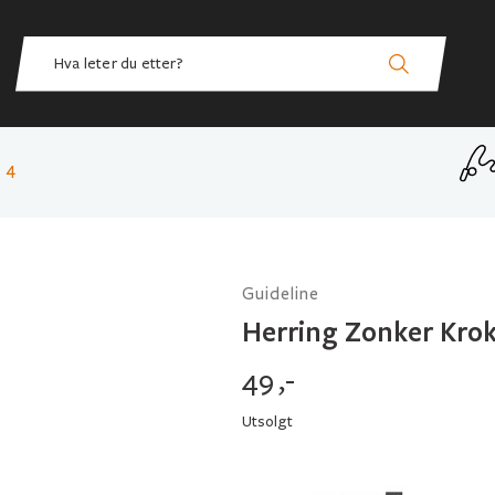
 4
Guideline
Herring Zonker Krok
49
,-
Utsolgt