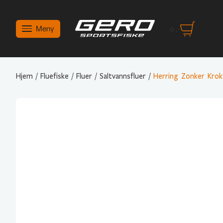
Meny
0
,-
Hjem
/
Fluefiske
/
Fluer
/
Saltvannsfluer
/
Herring Zonker Krok