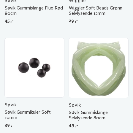
Søvik
Wiggler
Søvik Gummislange Fluo Rød
Wiggler Soft Beads Grønn
80cm
Selvlysende 12mm
45
,-
29
,-
Søvik
Søvik
Søvik Gummikuler Soft
Søvik Gummislange
10mm
Selvlysende 80cm
39
,-
49
,-