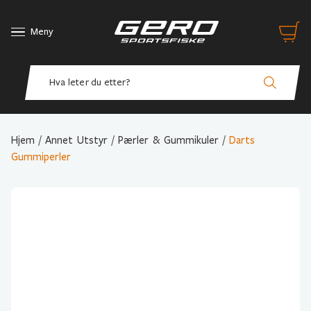
Meny
Hjem
/
Annet Utstyr
/
Pærler & Gummikuler
/
Darts
Gummiperler