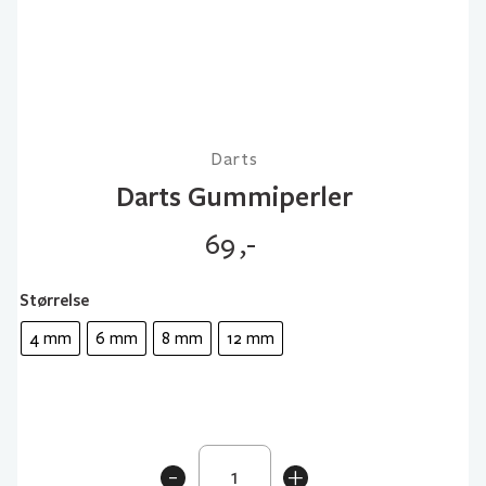
Darts
Darts Gummiperler
69
,-
Størrelse
4 mm
6 mm
8 mm
12 mm
Darts
-
+
Gummiperler