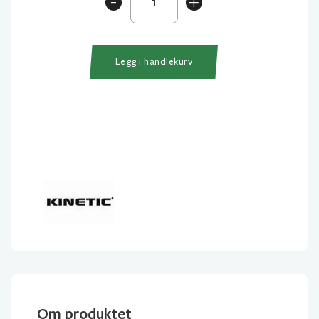
-
+
Multi
Beads
Selection
antall
Legg i handlekurv
Om produktet