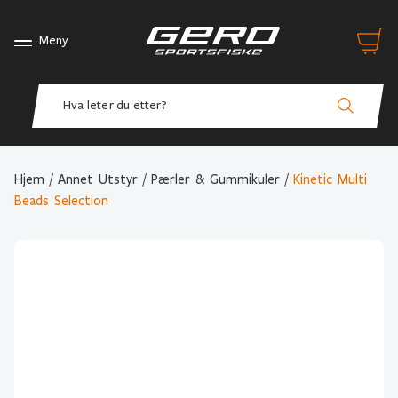
Meny
Hjem
/
Annet Utstyr
/
Pærler & Gummikuler
/
Kinetic Multi
Beads Selection