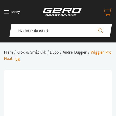
Meny
Hjem
/
Krok & Småplukk
/
Dupp
/
Andre Dupper
/
Wiggler Pro
Float 15g