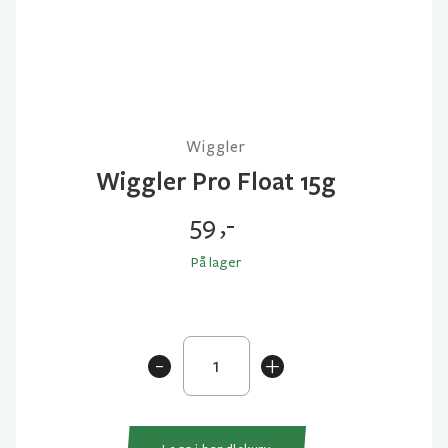
Wiggler
Wiggler Pro Float 15g
59
,-
På lager
Wiggler
-
+
Pro
Float
15g
antall