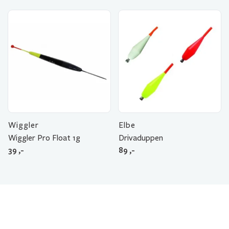
Wiggler
Elbe
Wiggler Pro Float 1g
Drivaduppen
39
,-
89
,-