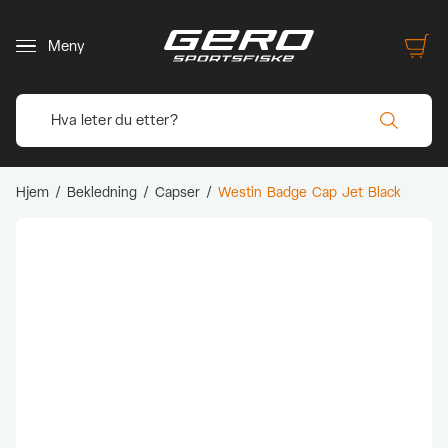
Meny
Hjem
/
Bekledning
/
Capser
/
Westin Badge Cap Jet Black