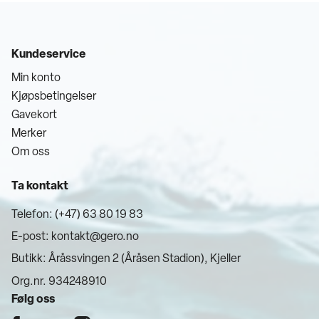
Kundeservice
Min konto
Kjøpsbetingelser
Gavekort
Merker
Om oss
Ta kontakt
Telefon: (+47) 63 80 19 83
E-post:
kontakt@gero.no
Butikk: Åråssvingen 2 (Åråsen Stadion), Kjeller
Org.nr. 934248910
Følg oss