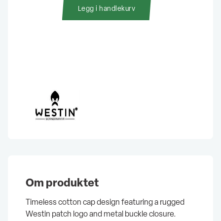
Cap
Legg i handlekurv
Jet
Black
antall
Om produktet
Timeless cotton cap design featuring a rugged
Westin patch logo and metal buckle closure.