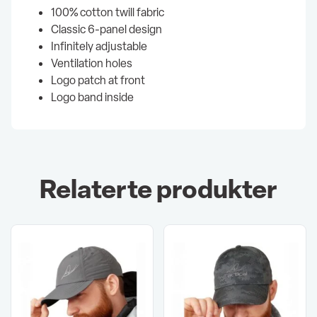
100% cotton twill fabric
Classic 6-panel design
Infinitely adjustable
Ventilation holes
Logo patch at front
Logo band inside
Relaterte produkter