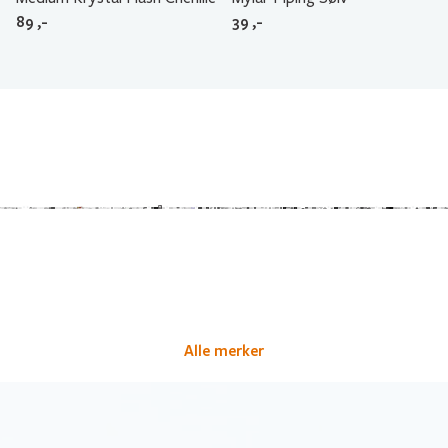
89
,-
39
,-
Alle merker