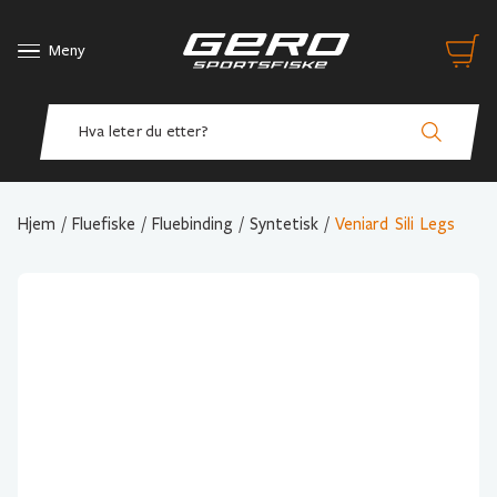
Meny
Hjem
/
Fluefiske
/
Fluebinding
/
Syntetisk
/
Veniard Sili Legs