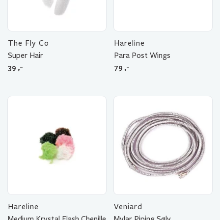
The Fly Co
Hareline
Super Hair
Para Post Wings
39
,-
79
,-
Hareline
Veniard
Medium Krystal Flash Chenille
Mylar Piping Sølv