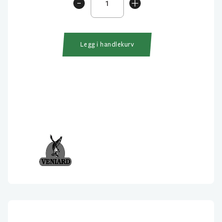
-
+
Sili
Legs
antall
Legg i handlekurv