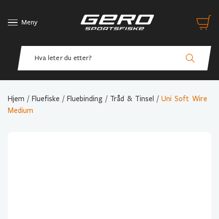
Meny
Hjem
/
Fluefiske
/
Fluebinding
/
Tråd & Tinsel
/
Uni Soft Wire
Medium