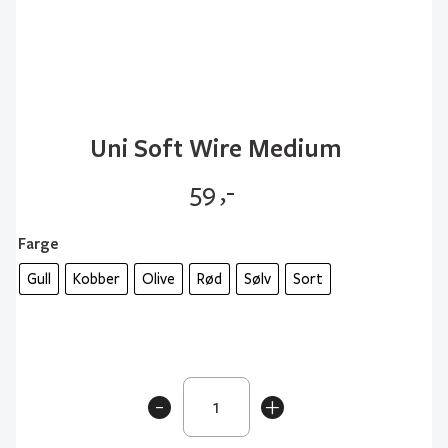
Uni Soft Wire Medium
59
,-
Farge
Gull
Kobber
Olive
Rød
Sølv
Sort
Uni
-
+
Soft
Wire