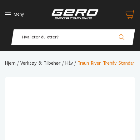
Meny
Hjem
/
Verktøy & Tilbehør
/
Håv
/
Traun River Trehåv Standar