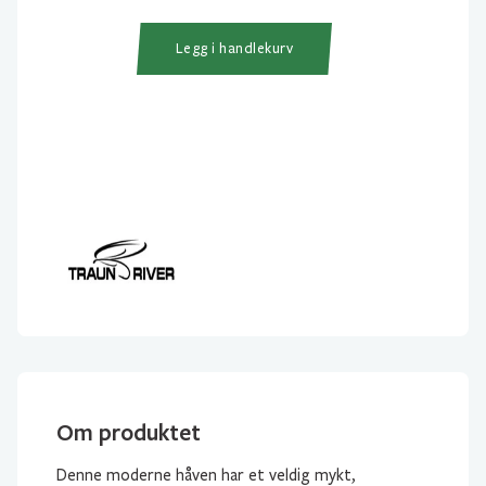
River
Trehåv
Legg i handlekurv
Standar
antall
Om produktet
Denne moderne håven har et veldig mykt,