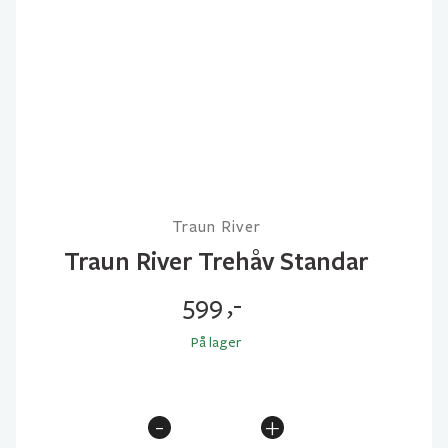
Traun River
Traun River Trehåv Standar
599
,-
På lager
-
+
Traun