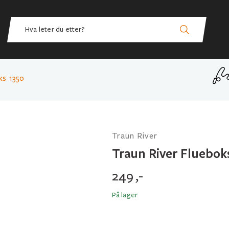
ks 1350
Traun River
Traun River Fluebok
249
,-
På lager