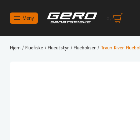
Meny
0
,-
Hjem
/
Fluefiske
/
Flueutstyr
/
Fluebokser
/
Traun River Fluebo