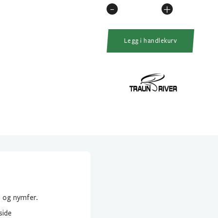
-
+
Traun
River
Flueboks
Legg i handlekurv
1350
antall
e og nymfer.
side