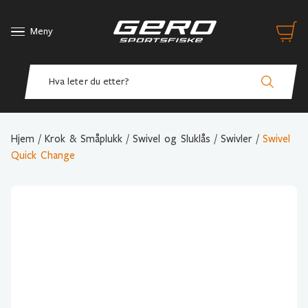
Meny
Hjem
/
Krok & Småplukk
/
Swivel og Sluklås
/
Swivler
/
Swivel
Quick Change