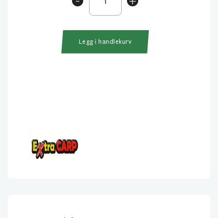
-
+
Quick
Change
antall
Legg i handlekurv