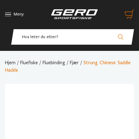
Meny
Hjem
/
Fluefiske
/
Fluebinding
/
Fjær
/
Strung Chinese Saddle
Hackle