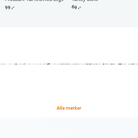
99
,-
69
,-
Alle merker