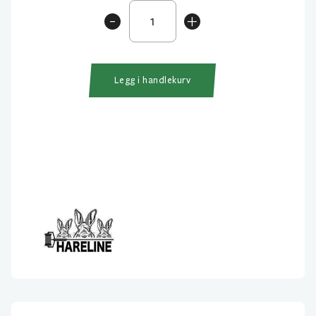
Strung
-
+
Chinese
Saddle
Hackle
antall
Legg i handlekurv