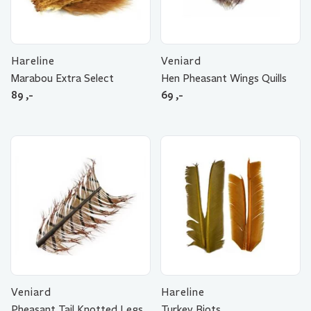
Hareline
Veniard
Marabou Extra Select
Hen Pheasant Wings Quills
89
,-
69
,-
Veniard
Hareline
Pheasant Tail Knotted Legs
Turkey Biots