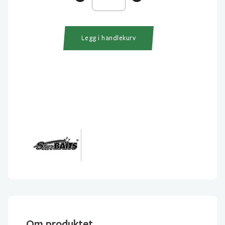
Up
Fake
Corn
Legg i handlekurv
antall
Om produktet