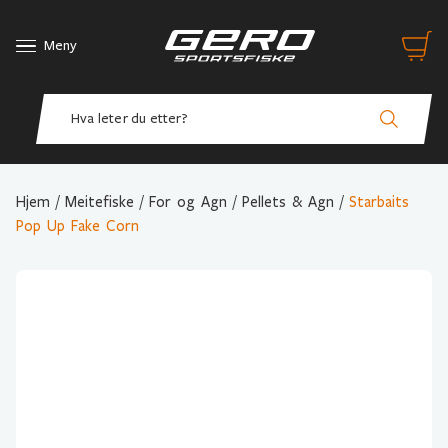
Meny
Hjem
/
Meitefiske
/
For og Agn
/
Pellets & Agn
/
Starbaits
Pop Up Fake Corn