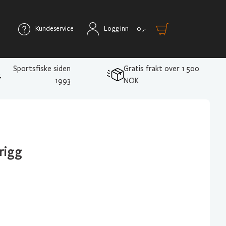
Kundeservice
Logg inn
0
,-
Sportsfiske siden
Gratis frakt over 1 500
1993
NOK
rigg