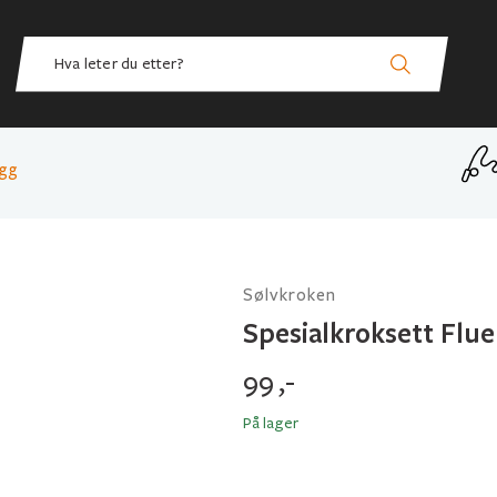
igg
Sølvkroken
Spesialkroksett Flue
99
,-
På lager