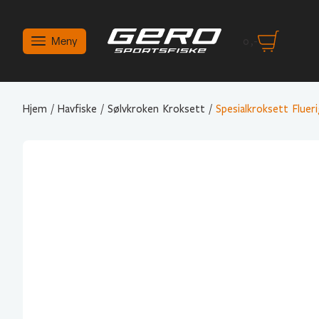
Meny
0
,-
Hjem
/
Havfiske
/
Sølvkroken Kroksett
/
Spesialkroksett Fluer