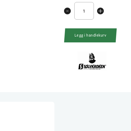
Spesialkroksett
-
+
Fluerigg
antall
Legg i handlekurv