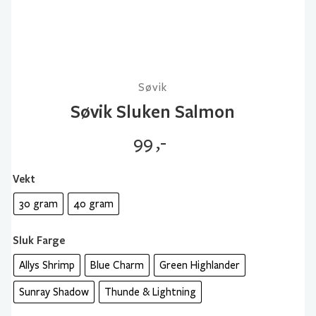
Søvik
Søvik Sluken Salmon
99
,-
Vekt
30 gram
40 gram
Sluk Farge
Allys Shrimp
Blue Charm
Green Highlander
Sunray Shadow
Thunde & Lightning