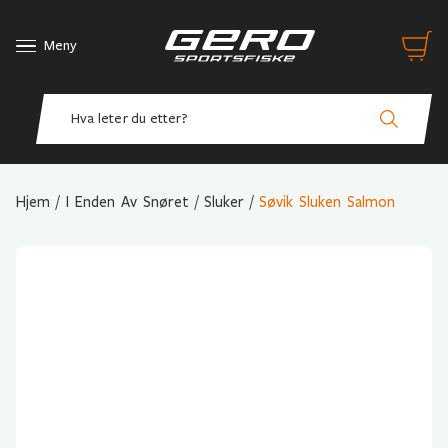
Meny
Hjem
/
I Enden Av Snøret
/
Sluker
/
Søvik Sluken Salmon
Variant Valg