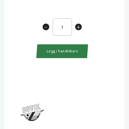
Søvik
-
+
Sluken
Salmon
antall
Legg i handlekurv