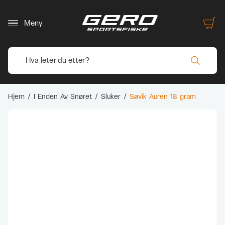
Meny
Hjem
/
I Enden Av Snøret
/
Sluker
/
Søvik Auren 18 gram